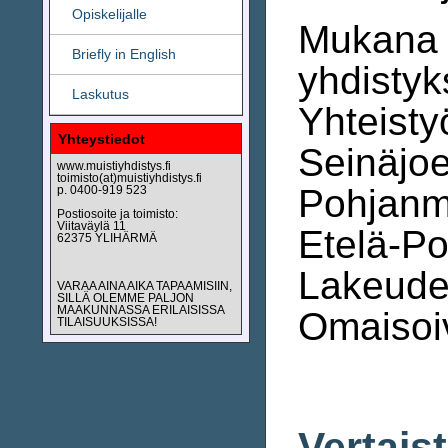
Opiskelijalle
Mukana t
Briefly in English
yhdistyk
Laskutus
Yhteisty
Yhteystiedot
Seinäjoe
www.muistiyhdistys.fi
toimisto(at)muistiyhdistys.fi
Pohjanm
p. 0400-919 523
Postiosoite ja toimisto:
Viitaväylä 11
Etelä-Po
62375 YLIHÄRMÄ
Lakeude
VARAA AINA AIKA TAPAAMISIIN,
SILLÄ OLEMME PALJON
MAAKUNNASSA ERILAISISSA
Omaisoi
TILAISUUKSISSA!
Vertais