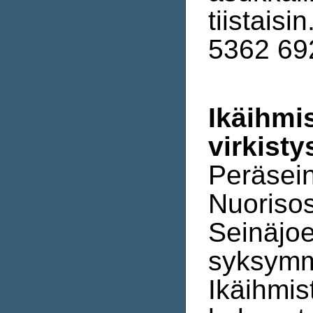
tiistaisi
5362 69
Ikäihmi
virkisty
Peräsein
Nuorisos
Seinäjoe
syksymm
Ikäihmis