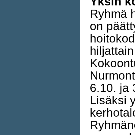
Yksin k
Ryhmä he
on päätt
hoitokod
hiljatta
Kokoontu
Nurmontie
6.10. ja 
Lisäksi 
kerhotalo
Ryhmäno