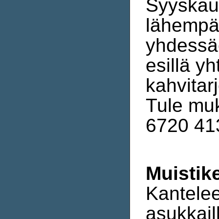
Syyskaud
lähempä
yhdessäo
esillä yh
kahvitarj
Tule muk
6720 413
Muistik
Kantele
asukkail