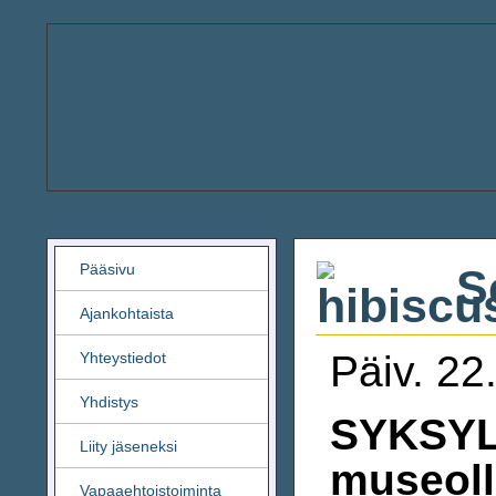
Pääsivu
Se
Ajankohtaista
Päiv. 22
Yhteystiedot
Yhdistys
SYKSYLL
Liity jäseneksi
museoll
Vapaaehtoistoiminta