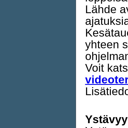
Lähde a
ajatuksi
Kesätau
yhteen s
ohjelma
Voit ka
videote
Lisätied
Ystävyy