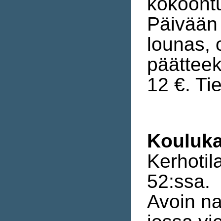
kokoontu
Päivään 
lounas, 
päätteek
12 €. Ti
Kouluk
Kerhotil
52:ssa.
Avoin n