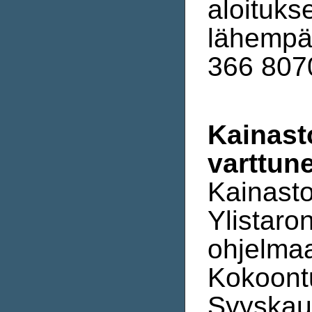
aloituks
lähempän
366 807
Kainast
varttune
Kainasto
Ylistaro
ohjelmaa
Kokoontu
Syyskau