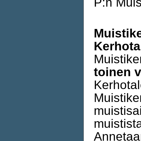
P:n Muis
Muistik
Kerhota
Muistik
toinen v
Kerhotal
Muistike
muistisa
muistist
Annetaa