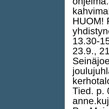
ohjelma
kahvima
HUOM! R
yhdistyn
13.30-15
23.9., 21
Seinäjoe
joulujuh
kerhotalo
Tied. p.
anne.kuj