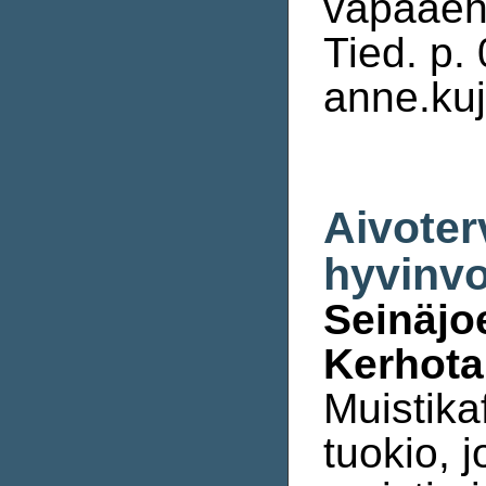
vapaaeht
Tied. p.
anne.kuj
Aivoter
hyvinvo
Seinäjoe
Kerhotal
Muistikaf
tuokio, 