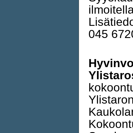
ilmoitel
Lisätiedo
045 6720
Hyvinvo
Ylistar
kokoont
Ylistaro
Kaukolan
Kokoontu