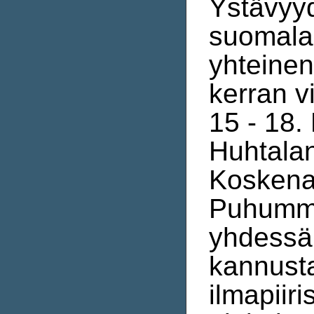
Ystävyy
suomalai
yhteine
kerran v
15 - 18.
Huhtalan
Koskenal
Puhumm
yhdessä 
kannust
ilmapiir