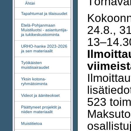
Törnävän
Ähtäri
Tapahtumat ja tilaisuudet
Kokoonn
Etelä-Pohjanmaan
24.8., 31
Muistiluotsi - asiantuntija-
ja tukikeskustoiminta
13–14.3
URHO-hanke 2023-2026
Ilmoitta
ja sen materiaalit
viimeist
Työikäisten
muistisairaudet
Ilmoitta
Yksin kotona-
ryhmätoiminta
lisätied
Videot ja ääniteokset
523 toimi
Päättyneet projektit ja
Maksuton
niiden materiaalit
osallist
Muistitietoa