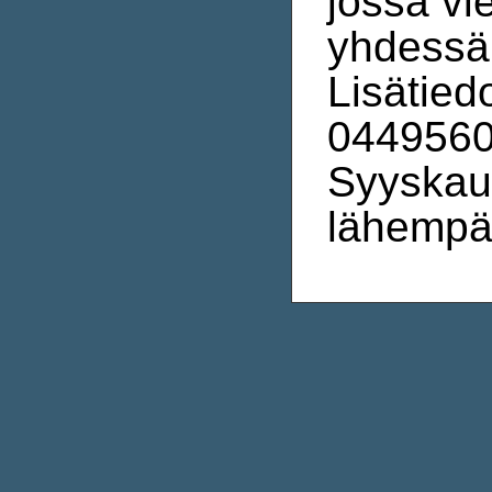
jossa vi
yhdessä,
Lisätied
0449560
Syyskaud
lähempä