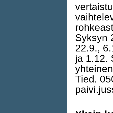
vertaist
vaihtele
rohkeas
Syksyn 2
22.9., 6.
ja 1.12.
yhteinen
Tied. 05
paivi.jus