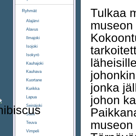
Tulkaa 
Ryhmät
Alajärvi
museon m
Alavus
Kokoont
Ilmajoki
tarkoitet
Isojoki
Isokyrö
läheisil
Kauhajoki
johonkin
Kauhava
Kuortane
jonka jä
Kurikka
johon kai
Lapua
Seinäjoki
Paikkan
Soini
museon K
Teuva
Vimpeli