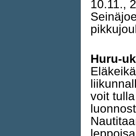
10.11., 2
Seinäjoe
pikkujou
Huru-u
Eläkeikä
liikunna
voit tull
luonnos
Nautitaan
leppois