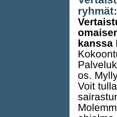
ryhmät
Vertais
omaisen
kanssa 
Kokoont
Palvelu
os. Myll
Voit tull
sairastu
Molemmi