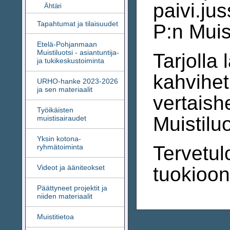
paivi.jus
Ähtäri
Tapahtumat ja tilaisuudet
P:n Muist
Etelä-Pohjanmaan
Muistiluotsi - asiantuntija-
Tarjolla 
ja tukikeskustoiminta
kahvihe
URHO-hanke 2023-2026
ja sen materiaalit
vertaish
Työikäisten
Muistilu
muistisairaudet
Yksin kotona-
Tervetu
ryhmätoiminta
Videot ja ääniteokset
tuokioon 
Päättyneet projektit ja
niiden materiaalit
Muistitietoa