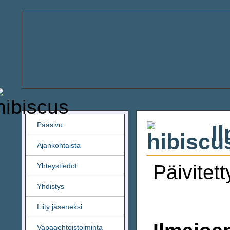
Pääsivu
Il
Ajankohtaista
Päivitet
Yhteystiedot
Yhdistys
Liity jäseneksi
Vapaaehtoistoiminta