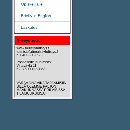
Opiskelijalle
Briefly in English
Laskutus
Yhteystiedot
www.muistiyhdistys.fi
toimisto(at)muistiyhdistys.fi
p. 0400-919 523
Postiosoite ja toimisto:
Viitaväylä 11
62375 YLIHÄRMÄ
VARAA AINA AIKA TAPAAMISIIN,
SILLÄ OLEMME PALJON
MAAKUNNASSA ERILAISISSA
TILAISUUKSISSA!