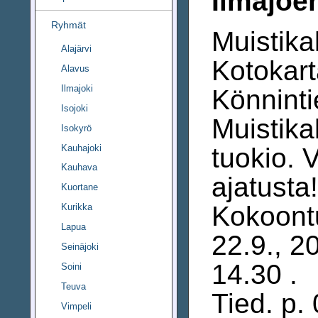
Ilmajoe
Ryhmät
Muistika
Alajärvi
Kotokart
Alavus
Ilmajoki
Könninti
Isojoki
Muistika
Isokyrö
Kauhajoki
tuokio. V
Kauhava
ajatusta!
Kuortane
Kokoontu
Kurikka
Lapua
22.9., 20
Seinäjoki
14.30 .
Soini
Teuva
Tied. p.
Vimpeli