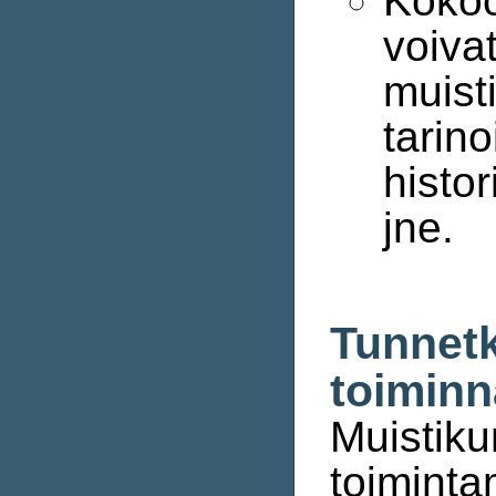
Kokoo
voivat
muisti
tarino
histor
jne.
Tunnetk
toimin
Muistiku
toimintam