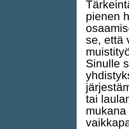
Tärkeint
pienen h
osaamis
se, että 
muistityö
Sinulle 
yhdisty
järjestä
tai laula
mukana 
vaikkap