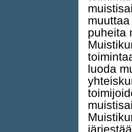
muistisa
muuttaa 
puheita 
Muistiku
toiminta
luoda mu
yhteisku
toimijoid
muistisa
Muistik
järjestä