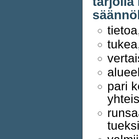
tarjoll
säännöl
tietoa
tukea
verta
aluee
pari 
yhteis
runsa
tueksi