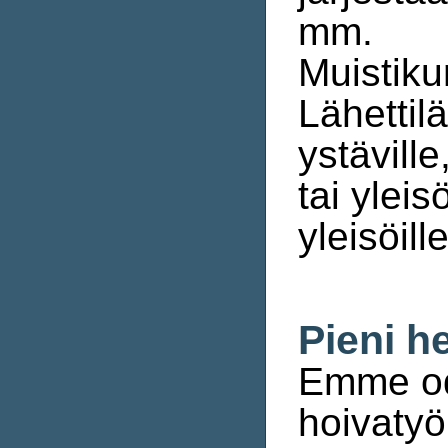
mm.
Muistiku
Lähettilä
ystäville
tai ylei
yleisöille
Pieni he
Emme odo
hoivatyö