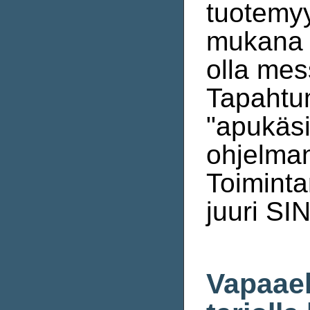
tuotemy
mukana m
olla me
Tapahtum
"apukäsi
ohjelman
Toiminta
juuri SI
Vapaaeh