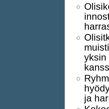
Olisik
innos
harra
Olisi
muist
yksin
kans
Ryhmä
hyödy
ja har