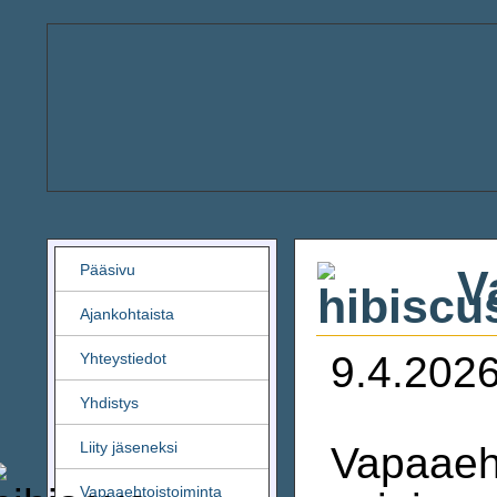
Pääsivu
Va
Ajankohtaista
9.4.202
Yhteystiedot
Yhdistys
Liity jäseneksi
Vapaaeht
Vapaaehtoistoiminta