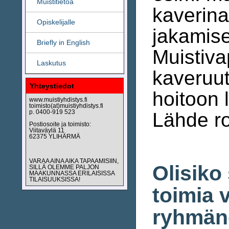
Muistitietoa
kaverina
Opiskelijalle
jakamis
Briefly in English
Muistiva
Laskutus
kaveruute
Yhteystiedot
hoitoon l
www.muistiyhdistys.fi
toimisto(at)muistiyhdistys.fi
Lähde r
p. 0400-919 523
Postiosoite ja toimisto:
Viitaväylä 11
62375 YLIHÄRMÄ
VARAA AINA AIKA TAPAAMISIIN,
Olisiko
SILLÄ OLEMME PALJON
MAAKUNNASSA ERILAISISSA
TILAISUUKSISSA!
toimia 
ryhmän