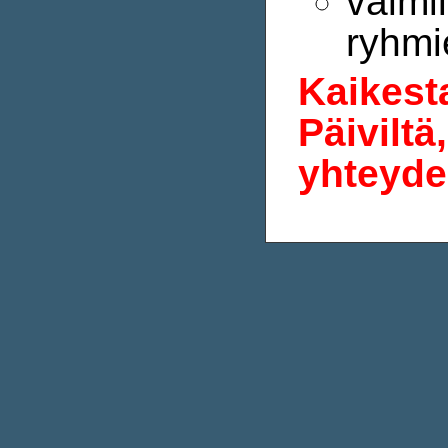
valmii
ryhmie
Kaikesta
Päiviltä
yhteyde