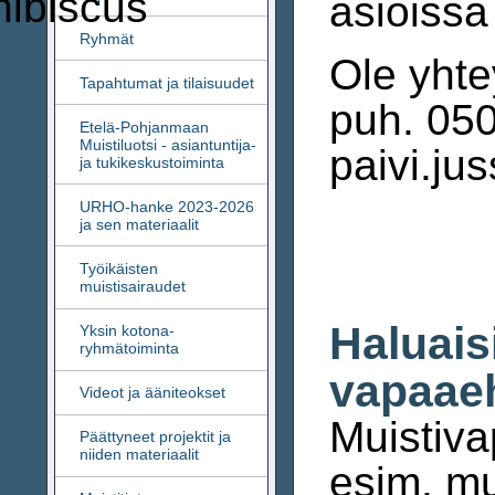
asioissa
Ryhmät
Ole yht
Tapahtumat ja tilaisuudet
puh. 050
Etelä-Pohjanmaan
Muistiluotsi - asiantuntija-
paivi.jus
ja tukikeskustoiminta
URHO-hanke 2023-2026
ja sen materiaalit
Työikäisten
muistisairaudet
Haluais
Yksin kotona-
ryhmätoiminta
vapaaeh
Videot ja ääniteokset
Muistiva
Päättyneet projektit ja
niiden materiaalit
esim. mu