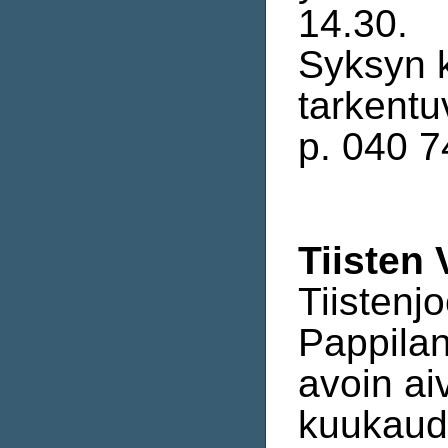
14.30.
Syksyn 
tarkentu
p. 040 7
Tiisten 
Tiistenj
Pappilan
avoin ai
kuukaude