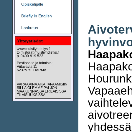
Opiskelijalle
Briefly in English
Aivoter
Laskutus
hyvinvo
Yhteystiedot
www.muistiyhdistys.fi
Haapako
toimisto(at)muistiyhdistys.fi
p. 0400-919 523
Haapako
Postiosoite ja toimisto:
Viitaväylä 11
62375 YLIHÄRMÄ
Hourunk
VARAA AINA AIKA TAPAAMISIIN,
Vapaaeh
SILLÄ OLEMME PALJON
MAAKUNNASSA ERILAISISSA
TILAISUUKSISSA!
vaihtele
aivotree
yhdessä 