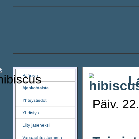
Pääsivu
L
Ajankohtaista
Päiv. 22
Yhteystiedot
Yhdistys
Liity jäseneksi
Vapaaehtoistoiminta