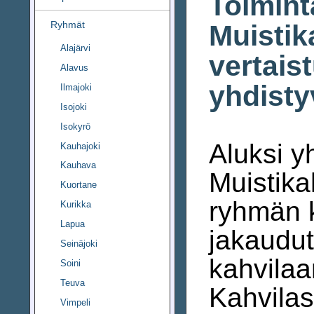
Toimint
Ryhmät
Muistik
Alajärvi
vertais
Alavus
yhdist
Ilmajoki
Isojoki
Isokyrö
Aluksi y
Kauhajoki
Kauhava
Muistika
Kuortane
ryhmän 
Kurikka
Lapua
jakaudut
Seinäjoki
kahvilaa
Soini
Teuva
Kahvilas
Vimpeli