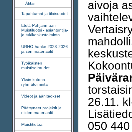
aivoja a
Ähtäri
vaihtele
Tapahtumat ja tilaisuudet
Etelä-Pohjanmaan
Vertaisr
Muistiluotsi - asiantuntija-
ja tukikeskustoiminta
mahdolli
URHO-hanke 2023-2026
keskuste
ja sen materiaalit
Kokoontu
Työikäisten
muistisairaudet
Päivära
Yksin kotona-
ryhmätoiminta
torstaisi
Videot ja ääniteokset
26.11. k
Päättyneet projektit ja
Lisätied
niiden materiaalit
050 440
Muistitietoa